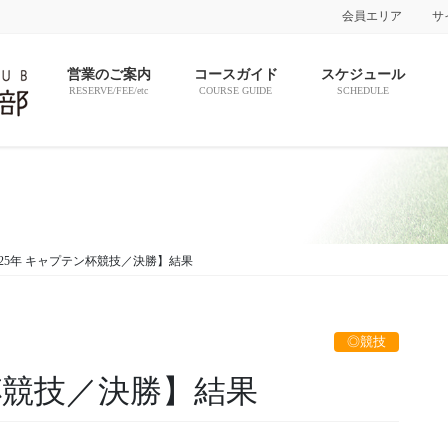
会員エリア
サ
営業のご案内
コースガイド
スケジュール
RESERVE/FEE/etc
COURSE GUIDE
SCHEDULE
025年 キャプテン杯競技／決勝】結果
◎競技
ン杯競技／決勝】結果