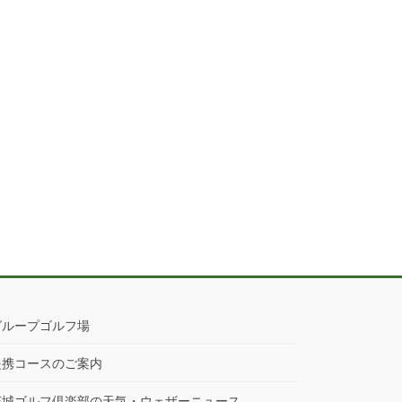
グループゴルフ場
提携コースのご案内
茨城ゴルフ倶楽部の天気・ウェザーニュース