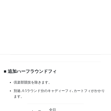
キャディー
全日
４バッグ
フィ
4,620円
全日
３バッグ
5,500円
西コース
5,500円
２人乗り
カートフィ
＊別途キャディーフィ要
■
追加ハーフラウンドフィ
倶楽部競技を除きます。
別途､0.5ラウンド分のキャディーフィ､カートフィがかかり
ます。
全日