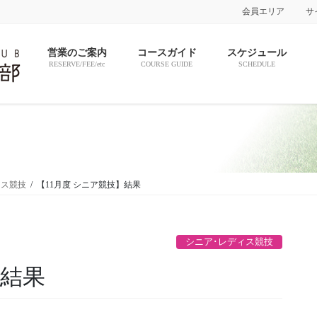
会員エリア
サ
営業のご案内
コースガイド
スケジュール
RESERVE/FEE/etc
COURSE GUIDE
SCHEDULE
ィス競技
【11月度 シニア競技】結果
シニア･レディス競技
】結果