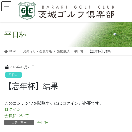
平日杯
HOME
お知らせ・会員専用
競技成績
平日杯
【忘年杯】結果
2025年12月23日
平日杯
【忘年杯】結果
このコンテンツを閲覧するにはログインが必要です。
ログイン
会員について
平日杯
カテゴリー