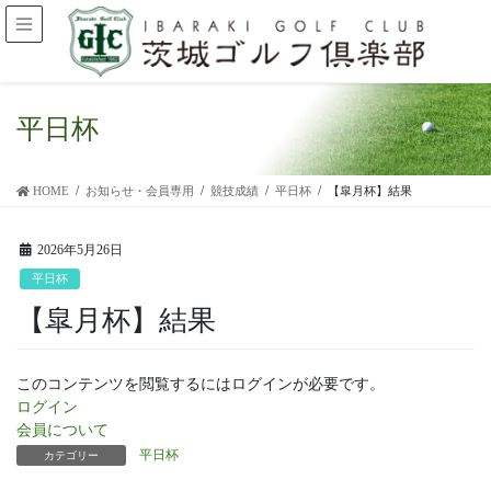
平日杯
HOME
お知らせ・会員専用
競技成績
平日杯
【皐月杯】結果
2026年5月26日
平日杯
【皐月杯】結果
このコンテンツを閲覧するにはログインが必要です。
ログイン
会員について
平日杯
カテゴリー