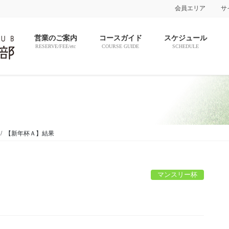
会員エリア
サ
営業のご案内
コースガイド
スケジュール
RESERVE/FEE/etc
COURSE GUIDE
SCHEDULE
【新年杯Ａ】結果
マンスリー杯