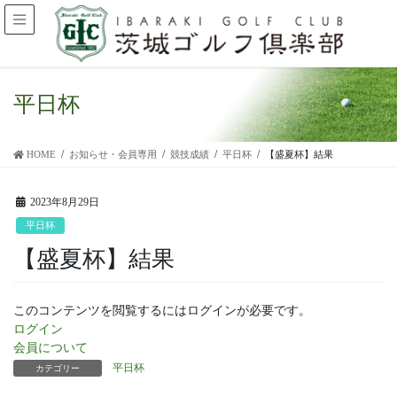
平日杯
HOME
お知らせ・会員専用
競技成績
平日杯
【盛夏杯】結果
2023年8月29日
平日杯
【盛夏杯】結果
このコンテンツを閲覧するにはログインが必要です。
ログイン
会員について
平日杯
カテゴリー