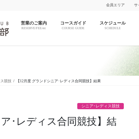
会員エリア
サ
営業のご案内
コースガイド
スケジュール
RESERVE/FEE/etc
COURSE GUIDE
SCHEDULE
ィス競技
【12月度 グランドシニア･レディス合同競技】結果
シニア･レディス競技
ニア･レディス合同競技】結