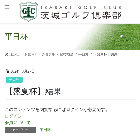
平日杯
HOME
お知らせ・会員専用
競技成績
平日杯
【盛夏杯】結果
2024年8月27日
平日杯
【盛夏杯】結果
このコンテンツを閲覧するにはログインが必要です。
ログイン
会員について
平日杯
カテゴリー