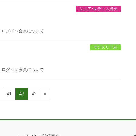
シニア･レディス競技
。ログイン会員について
マンスリー杯
。ログイン会員について
41
42
43
»