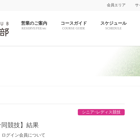
会員エリア
サ
営業のご案内
コースガイド
スケジュール
RESERVE/FEE/etc
COURSE GUIDE
SCHEDULE
シニア･レディス競技
合同競技】結果
。ログイン会員について