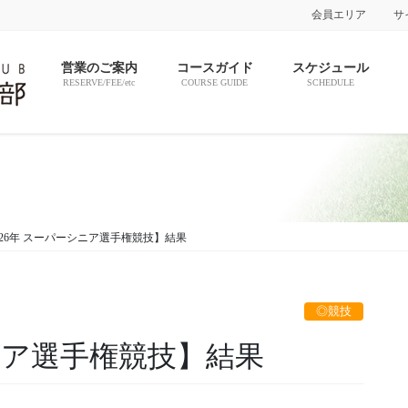
会員エリア
サ
営業のご案内
コースガイド
スケジュール
RESERVE/FEE/etc
COURSE GUIDE
SCHEDULE
026年 スーパーシニア選手権競技】結果
◎競技
シニア選手権競技】結果